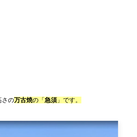
高さの
万古焼
の「
急須
」です。