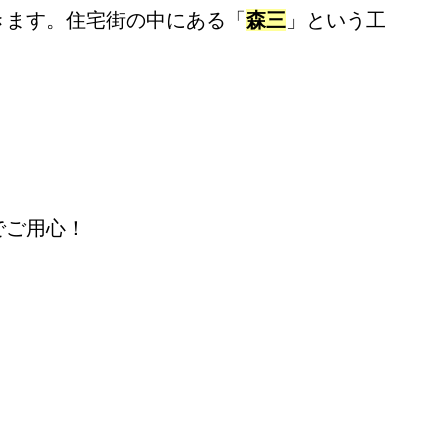
きます。住宅街の中にある「
森三
」という工
でご用心！