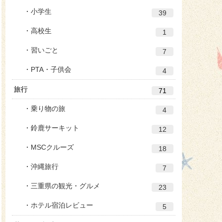
小学生
39
高校生
1
習いごと
7
PTA・子供会
4
旅行
71
乗り物の旅
4
鈴鹿サーキット
12
MSCクルーズ
18
沖縄旅行
7
三重県の観光・グルメ
23
ホテル宿泊レビュー
5