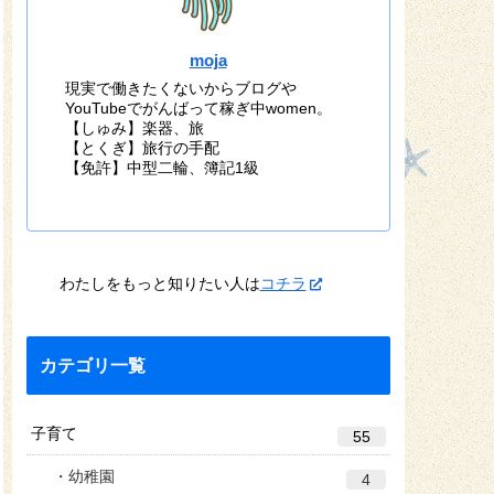
moja
現実で働きたくないからブログや
YouTubeでがんばって稼ぎ中women。
【しゅみ】楽器、旅
【とくぎ】旅行の手配
【免許】中型二輪、簿記1級
わたしをもっと知りたい人は
コチラ
カテゴリ一覧
子育て
55
幼稚園
4