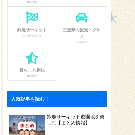
trouble
鈴鹿サーキット
三重県の観光・グル
suzukacircuit
メ
odekake
暮らしと趣味
lifestyle
人気記事を読む！
鈴鹿サーキット遊園地を楽
しむ【まとめ情報】