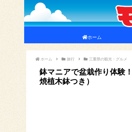
ホーム
ホーム
旅行
三重県の観光・グルメ
鉢マニアで盆栽作り体験
焼植木鉢つき）