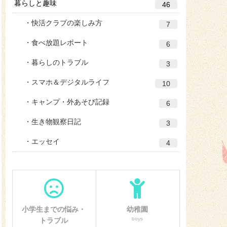
暮らしと趣味
46
快活クラブの楽しみ方
7
食べ放題レポート
6
暮らしのトラブル
3
スマホ＆デジタルライフ
10
キャンプ・外あそび記録
6
生き物観察日記
3
エッセイ
4
小学生までの悩み・
幼稚園
boys
トラブル